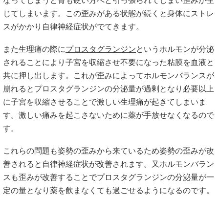
なってしまうと骨も硬い方へと引っ張られてしまい歪みが生
じてしまいます。この歪みがある状態が続くと身体にストレ
スがかかり自律神経症状がでてきます。
また生理痛の際に
プロスタグランジン
というホルモンが分泌
されることにより子宮を収縮させ不要になった粘膜を血液と
共に押し出します。これが歪みによってホルモンバランスが
崩れるとプロスタグランジンの分泌量が過剰となり必要以上
に子宮を収縮させることで激しい生理痛が起きてしまいま
す。激しい痛みを起こさないために薬が手放せなくなるので
す。
これらの問題も姿勢の歪みから来ているため姿勢の歪みが改
善されると自律神経症状が改善されます。又ホルモンバラン
スも歪みが改善することでプロスタグランジンの分泌量が一
定の量となり薬を飲まなくても過ごせるようになるのです。