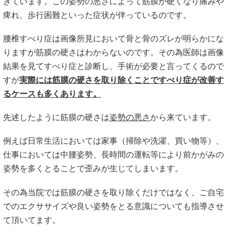
きています。この姿勢の悪さによって筋膜が硬くなり痛みや
痺れ、歩行困難といった症状が伴っているのです。
腰椎すべり症は画像所見において骨と骨のズレが明らかにな
りますが筋膜の硬さはわからないのです。その為医師は画像
結果を見てすべり症と診断し、手術が必要と言ってくるので
すが
実際には筋膜の硬さを取り除くことですべり症が改善す
るケースも多くあります。
先述したように筋膜の硬さは
姿勢の悪さ
から来ています。
例えば日常生活においては家事（掃除や洗濯、買い物等）、
仕事においては中腰姿勢、長時間の運転等により前かがみの
姿勢を多くとることで歪みが生じてしまいます。
その為当院では筋膜の硬さを取り除くだけではなく、ご自宅
でのエクササイズや良い姿勢をとる意識についても指導させ
て頂いてます。