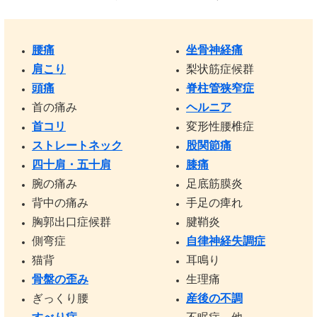
腰痛
坐骨神経痛
肩こり
梨状筋症候群
頭痛
脊柱管狭窄症
首の痛み
ヘルニア
首コリ
変形性腰椎症
ストレートネック
股関節痛
四十肩・五十肩
膝痛
腕の痛み
足底筋膜炎
背中の痛み
手足の痺れ
胸郭出口症候群
腱鞘炎
側弯症
自律神経失調症
猫背
耳鳴り
骨盤の歪み
生理痛
ぎっくり腰
産後の不調