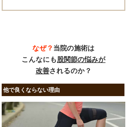
なぜ？
当院の
施術は
こんなにも
股関節の悩み
が
改善
されるのか？
他で良くならない理由