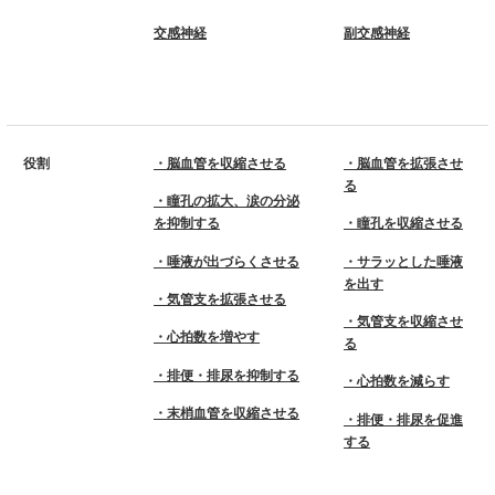
交感神経
副交感神経
役割
・脳血管を収縮させる
・脳血管を拡張させ
る
・瞳孔の拡大、涙の分泌
を抑制する
・瞳孔を収縮させる
・唾液が出づらくさせる
・サラッとした唾液
を出す
・気管支を拡張させる
・気管支を収縮させ
・心拍数を増やす
る
・排便・排尿を抑制する
・心拍数を減らす
・末梢血管を収縮させる
・排便・排尿を促進
する