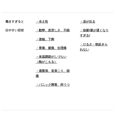
働きすぎると
・冷え性
・涙が出る
出やすい症状
・動悸、息苦しさ、不眠
・徐脈(脈が遅くなり
すぎる)
・便秘、下痢
・だるさ・朝起きら
・胃痛、腹痛、生理痛
れない
・体温調節がしづらい
（熱がこもる）
・過緊張、首肩こり、頭
痛
・パニック障害、抑うつ