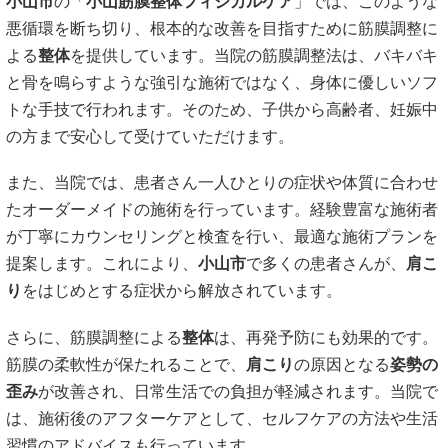
小山市
の「
小山筋膜整体フィジカルケア
」では、このような
悪循環を断ち切り、根本的な改善を目指すために筋膜調整に
よる
整体
を提供しています。当院の筋膜調整法は、バキバキ
と骨を鳴らすような強引な施術ではなく、身体に優しいソフ
トな手技で行われます。そのため、子供から高齢者、妊娠中
の方まで安心して受けていただけます。
また、当院では、患者さん一人ひとりの症状や体質に合わせ
たオーダーメイドの施術を行っています。経験豊富な施術者
が丁寧にカウンセリングと検査を行い、最適な施術プランを
提案します。これにより、
小山市
で多くの患者さんが、
肩こ
り
をはじめとする症状から解放されています。
さらに、筋膜調整による
整体
は、再発予防にも効果的です。
筋膜の柔軟性が保たれることで、
肩こり
の原因となる
姿勢の
歪み
が改善され、日常生活での負担が軽減されます。当院で
は、施術後のアフターケアとして、セルフケアの方法や生活
習慣のアドバイスも行っています。