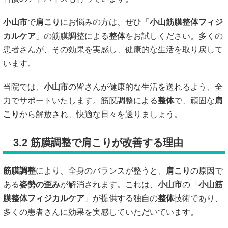
小山市
で
肩こり
にお悩みの方は、ぜひ「
小山筋膜整体フィジ
カルケア
」の筋膜調整による
整体
をお試しください。多くの
患者さんが、その効果を実感し、健康的な生活を取り戻して
います。
当院では、
小山市
の皆さんが健康的な生活を送れるよう、全
力でサポートいたします。筋膜調整による
整体
で、頑固な
肩
こり
から解放され、快適な日々を送りましょう。
3.2 筋膜調整で肩こりが改善する理由
筋膜調整
により、全身のバランスが整うと、
肩こり
の原因で
ある
姿勢の歪み
が解消されます。これは、
小山市
の「
小山筋
膜整体フィジカルケア
」が提供する独自の
整体
技術であり、
多くの患者さんに効果を実感していただいています。