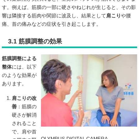
す。例えば、筋膜の一部に硬さやねじれが生じると、その影
響は隣接する筋肉や関節に波及し、結果として
肩こり
や腰
痛、首の痛みなどの症状を引き起こします。
3.1 筋膜調整の効果
筋膜調整による
整体
には、以下
のような効果が
あります。
肩こりの改
善
：筋膜の
硬さが解消
されること
で、肩や首
OLYMPUS DIGITAL CAMERA