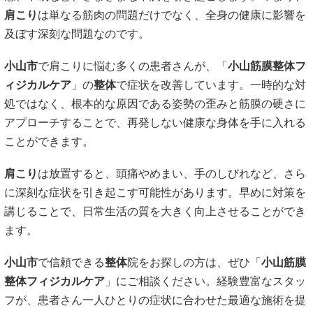
肩こり
は単なる筋肉の問題だけでなく、全身の健康に影響を
及ぼす深刻な問題なのです。
小山市
で肩こりに悩む多くの患者さんが、「
小山筋膜整体フ
ィジカルケア
」の
整体
で症状を改善しています。一時的な対
処ではなく、根本的な原因である姿勢の歪みと筋膜の硬さに
アプローチすることで、再発しない健康な身体を手に入れる
ことができます。
肩こり
は放置すると、頭痛やめまい、手のしびれなど、さら
に深刻な症状を引き起こす可能性があります。早めに対策を
講じることで、日常生活の質を大きく向上させることができ
ます。
小山市
で信頼できる
整体
院をお探しの方は、ぜひ「
小山筋膜
整体フィジカルケア
」にご相談ください。経験豊富なスタッ
フが、患者さん一人ひとりの症状に合わせた最適な施術を提