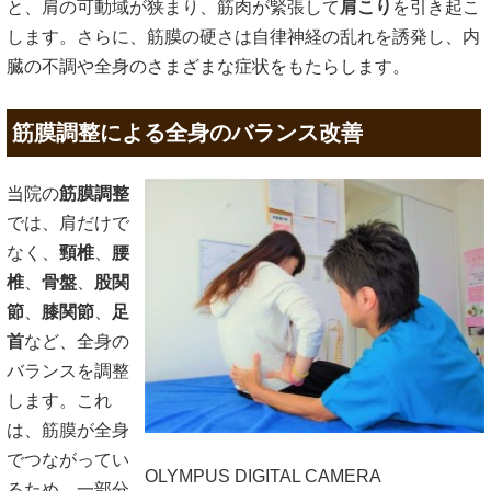
と、肩の可動域が狭まり、筋肉が緊張して
肩こり
を引き起こ
します。さらに、筋膜の硬さは自律神経の乱れを誘発し、内
臓の不調や全身のさまざまな症状をもたらします。
筋膜調整による全身のバランス改善
当院の
筋膜調整
では、肩だけで
なく、
頸椎
、
腰
椎
、
骨盤
、
股関
節
、
膝関節
、
足
首
など、全身の
バランスを調整
します。これ
は、筋膜が全身
でつながってい
OLYMPUS DIGITAL CAMERA
るため、一部分