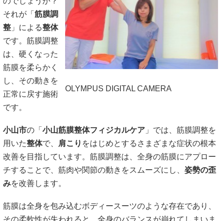
のでしょうか？
それが「
筋膜調
整
」による
整体
です。筋膜調整
は、硬くなった
筋膜を柔らかく
し、その動きを
OLYMPUS DIGITAL CAMERA
正常に戻す施術
です。
小山市
の「
小山筋膜整体フィジカルケア
」では、筋膜調整を
用いた
整体
で、
肩こり
をはじめとするさまざまな症状の根本
改善を目指しています。筋膜調整は、全身の筋膜にアプロー
チすることで、筋肉や関節の動きをスムーズにし、
姿勢の歪
み
を改善します。
筋膜は全身を包み込むボディースーツのような存在であり、
その柔軟性が失われると、全身のバランスが崩れてしまいま