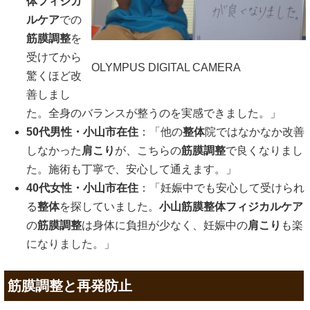
体フィジカ
ルケア
での
筋膜調整
を
受けてから
OLYMPUS DIGITAL CAMERA
驚くほど改
善しまし
た。全身のバランスが整うのを実感できました。」
50代男性・小山市在住
：「他の
整体
院ではなかなか改善
しなかった
肩こり
が、こちらの
筋膜調整
で良くなりまし
た。施術も丁寧で、安心して通えます。」
40代女性・小山市在住
：「妊娠中でも安心して受けられ
る
整体
を探していました。
小山筋膜整体フィジカルケア
の
筋膜調整
は身体に負担が少なく、妊娠中の
肩こり
も楽
になりました。」
筋膜調整と再発防止