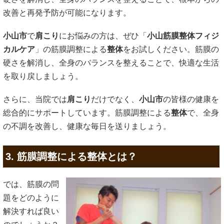
改善と再発予防が可能になります。
小山市
で
肩こり
にお悩みの方は、ぜひ「
小山筋膜整体フィジ
カルケア
」の筋膜調整による
整体
をお試しください。筋膜の
硬さを解消し、全身のバランスを整えることで、快適な生活
を取り戻しましょう。
さらに、当院では
肩こり
だけでなく、
小山市
の皆様の健康を
総合的にサポートしています。筋膜調整による
整体
で、全身
の不調を改善し、健康な毎日を送りましょう。
3. 筋膜調整による整体とは？
では、筋膜の問
題をどのように
解決すれば良い