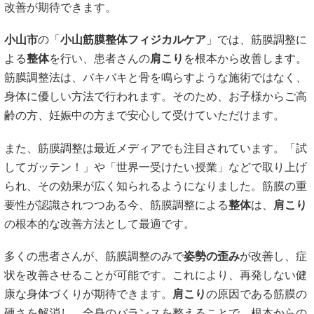
改善が期待できます。
小山市
の「
小山筋膜整体フィジカルケア
」では、筋膜調整に
よる
整体
を行い、患者さんの
肩こり
を根本から改善します。
筋膜調整法は、バキバキと骨を鳴らすような施術ではなく、
身体に優しい方法で行われます。そのため、お子様からご高
齢の方、妊娠中の方まで安心して受けていただけます。
また、筋膜調整は最近メディアでも注目されています。「試
してガッテン！」や「世界一受けたい授業」などで取り上げ
られ、その効果が広く知られるようになりました。筋膜の重
要性が認識されつつある今、筋膜調整による
整体
は、
肩こり
の根本的な改善方法として最適です。
多くの患者さんが、筋膜調整のみで
姿勢の歪み
が改善し、症
状を改善させることが可能です。これにより、再発しない健
康な身体づくりが期待できます。
肩こり
の原因である筋膜の
硬さを解消し、全身のバランスを整えることで、根本からの