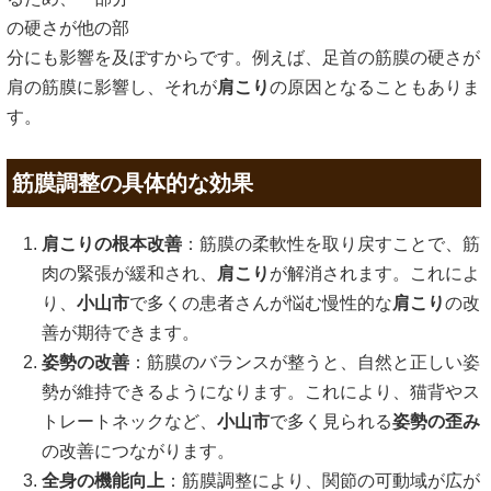
の硬さが他の部
分にも影響を及ぼすからです。例えば、足首の筋膜の硬さが
肩の筋膜に影響し、それが
肩こり
の原因となることもありま
す。
筋膜調整の具体的な効果
肩こりの根本改善
：筋膜の柔軟性を取り戻すことで、筋
肉の緊張が緩和され、
肩こり
が解消されます。これによ
り、
小山市
で多くの患者さんが悩む慢性的な
肩こり
の改
善が期待できます。
姿勢の改善
：筋膜のバランスが整うと、自然と正しい姿
勢が維持できるようになります。これにより、猫背やス
トレートネックなど、
小山市
で多く見られる
姿勢の歪み
の改善につながります。
全身の機能向上
：筋膜調整により、関節の可動域が広が