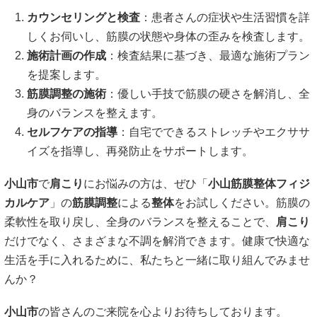
カウンセリングと検査
：患者さんの症状や生活習慣を詳
しくお伺いし、筋膜の状態や身体の歪みを検査します。
施術計画の作成
：検査結果に基づき、最適な施術プラン
を提案します。
筋膜調整の施術
：優しい手技で筋膜の硬さを解消し、全
身のバランスを整えます。
セルフケアの指導
：自宅でできるストレッチやエクササ
イズを指導し、再発防止をサポートします。
小山市
で
肩こり
にお悩みの方は、ぜひ「
小山筋膜整体フィジ
カルケア
」の
筋膜調整
による
整体
をお試しください。筋膜の
柔軟性を取り戻し、全身のバランスを整えることで、
肩こり
だけでなく、さまざまな不調を解消できます。健康で快適な
生活を手に入れるために、私たちと一緒に取り組んでみませ
んか？
小山市
の皆さんのご来院を心よりお待ちしております。