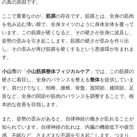
の真の原因です。
ここで重要なのが、
筋膜
の存在です。筋膜とは、全身の筋肉
を包み込む薄い膜で、全身タイツのように身体全体を覆って
います。この筋膜が硬くなると、その硬さが全身に波及し、
姿勢の歪みを引き起こします。筋膜の硬さが歪みを作り出
し、その歪みが再び筋膜を硬くするという悪循環が生まれま
す。
小山市
の「
小山筋膜整体フィジカルケア
」では、この筋膜の
硬さに着目し、全身のバランスを整える
整体
を提供していま
す。肩だけでなく、頸椎、腰椎、骨盤、股関節、膝関節、足
首など、全身の関節や筋肉のバランスを調整することで、根
本的な改善を目指します。
また、姿勢の歪みがあると、自律神経の働きが乱れることが
知られています。自律神経の乱れは、内臓の機能低下や疲労
感、不眠など、さまざまな不調を引き起こします。つまり、