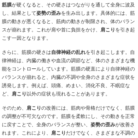
筋膜
が硬くなると、その硬さはつながりを通して全身に波及
し、結果として
姿勢の歪み
を生み出します。具体的には、筋
膜の動きが悪くなると、筋肉の動きが制限され、体のバラン
スが崩れます。これが肩や首に負担をかけ、
肩こり
を引き起
こす一因となります。
さらに、筋膜の硬さは
自律神経の乱れ
を引き起こします。自
律神経は、内臓の働きや血流の調節など、体のさまざまな機
能をコントロールしています。筋膜の硬直により自律神経の
バランスが崩れると、内臓の不調や全身のさまざまな症状を
誘発します。例えば、頭痛、めまい、消化不良、不眠症な
ど、
肩こり
以外の症状も現れることがあります。
そのため、
肩こり
の改善には、筋肉や骨格だけでなく、筋膜
の調整が不可欠なのです。筋膜を柔軟にし、その動きを正常
に戻すことで、全身のバランスが整い、
姿勢の歪み
が改善さ
れます。これにより、
肩こり
だけでなく、さまざまな不調の