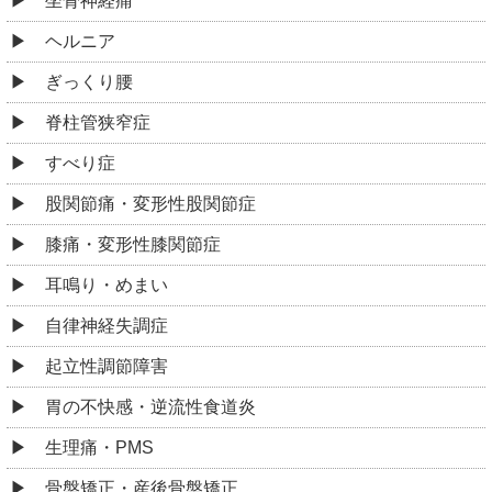
坐骨神経痛
ヘルニア
ぎっくり腰
脊柱管狭窄症
すべり症
股関節痛・変形性股関節症
膝痛・変形性膝関節症
耳鳴り・めまい
自律神経失調症
起立性調節障害
胃の不快感・逆流性食道炎
生理痛・PMS
骨盤矯正・産後骨盤矯正